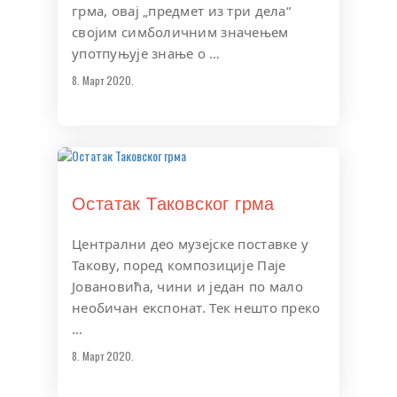
грма, овај „предмет из три дела“
својим симболичним значењем
употпуњује знање о …
8. Март 2020.
Остатак Таковског грма
Централни део музејске поставке у
Такову, поред композиције Паје
Јовановића, чини и један по мало
необичан експонат. Тек нешто преко
…
8. Март 2020.