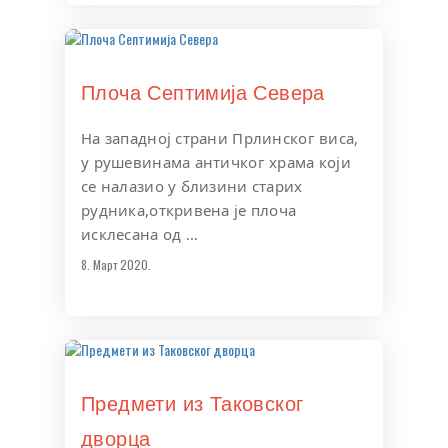
Плоча Септимија Севера
На западној страни Прлинског виса,
у рушевинама античког храма који
се налазио у близини старих
рудника,откривена је плоча
исклесана од …
8. Март 2020.
Предмети из Таковског
дворца