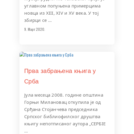
углавном попуњена примерцима
новца из XIII, XIV и XV века. У тој
збирци се …
9. Март 2020.
Прва забрањена књига у
Срба
Јула месеца 2008. године општина
Горњи Милановац откупила је од
Срђана Стојанчева председника
Српског библиофилског друштва
књигу непотписаног аутора „СEРБIЕ
…