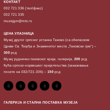
КОНТАКТ
032 721 336 (тел/факс)
032 721 335
muzejgm@mts.rs
ЦЕНА УЛАЗНИЦА
Музеј другог српског устанка Таково (са обиласком
Цркве Св. Ђорђа и Знаменитог места „Таковски грм“) –
300
рсд
Музеј рудничко-таковског краја, галерија,
200
рсд
Кућа српско-норвешког пријатељства (заказивање
посете на 032/721-336) –
150
рсд
ГАЛЕРИЈА И СТАЛНА ПОСТАВКА МУЗЕЈА