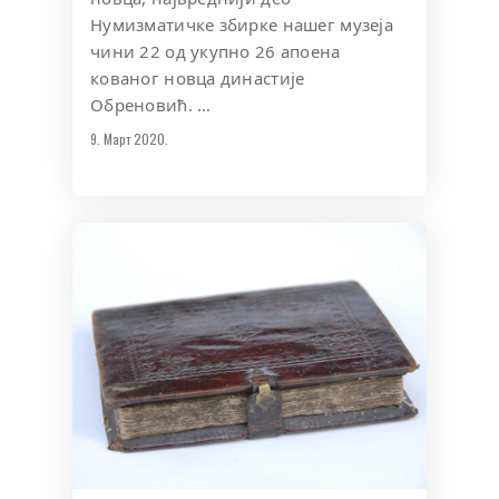
Нумизматичке збирке нашег музеја
чини 22 од укупно 26 апоена
кованог новца династије
Обреновић. …
9. Март 2020.