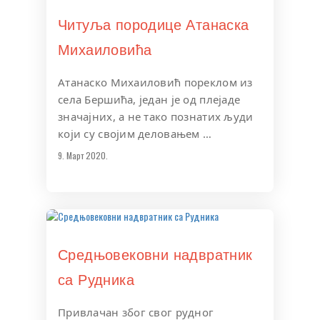
Читуља породице Атанаска
Михаиловића
Атанаско Михаиловић пореклом из
села Бершића, један је од плејаде
значајних, а не тако познатих људи
који су својим деловањем …
9. Март 2020.
Средњовековни надвратник
са Рудника
Привлачан због свог рудног