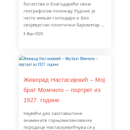
богатства и благодарећи свом
географском положају Рудник је
често мењао господаре и био
својеврстан политички барометар …
9. Март 2020.
Живорад Настасијевић – Мој
брат Момчило – портрет из
1927. године
Највећи део заоставштине
знамените горњомилановачке
породице Настасијевићчува се у