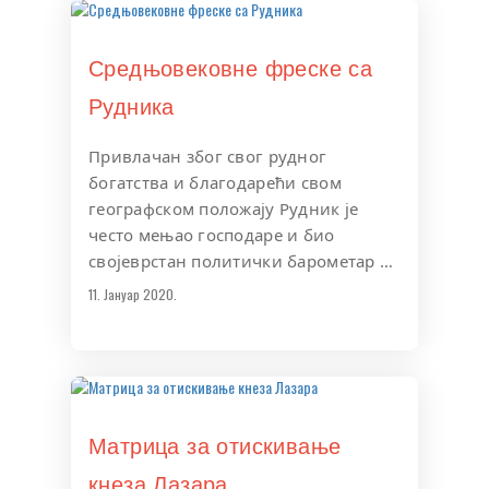
Средњовековне фреске са
Рудника
Привлачан због свог рудног
богатства и благодарећи свом
географском положају Рудник је
често мењао господаре и био
својеврстан политички барометар …
11. Јануар 2020.
Матрица за отискивање
кнеза Лазара