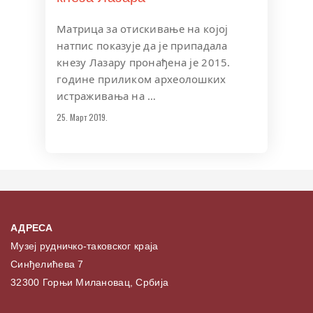
Матрица за отискивање на којој
натпис показује да је припадала
кнезу Лазару пронађена је 2015.
године приликом археолошких
истраживања на …
25. Март 2019.
АДРЕСА
Музеј рудничко-таковског краја
Синђелићева 7
32300 Горњи Милановац, Србија