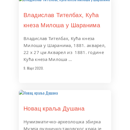
Владислав Тителбах, Кућа
кнеза Милоша у Шаранима
Владислав Тителбах, Кућа кнеза
Милоша у Шаранима, 1881. акварел,
22 х 27 цм Акварел из 1881. године
Кућа кнеза Милоша …
9. Март 2020.
Новац краља Душана
Нумизматичко-археолошка збирка
Музеја рудничко-таковског краја је