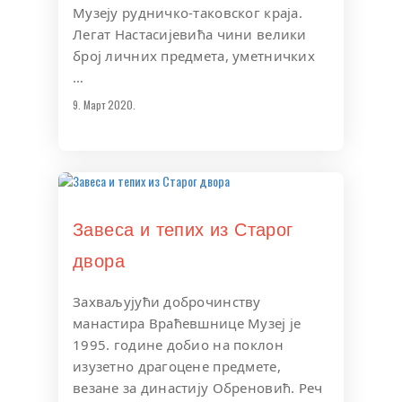
Музеју рудничко-таковског краја.
Легат Настасијевића чини велики
број личних предмета, уметничких
…
9. Март 2020.
Завеса и тепих из Старог
двора
Захваљујући доброчинству
манастира Враћевшнице Музеј је
1995. године добио на поклон
изузетно драгоцене предмете,
везане за династију Обреновић. Реч