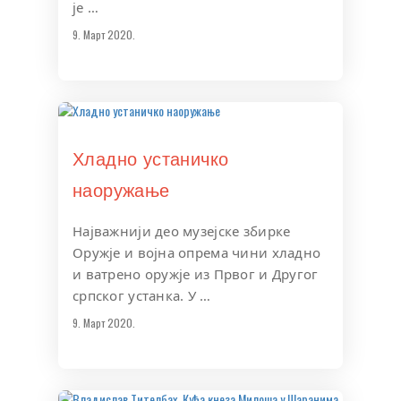
је …
9. Март 2020.
Хладно устаничко
наоружање
Најважнији део музејске збирке
Оружје и војна опрема чини хладно
и ватренo оружје из Првог и Другог
српског устанка. У …
9. Март 2020.