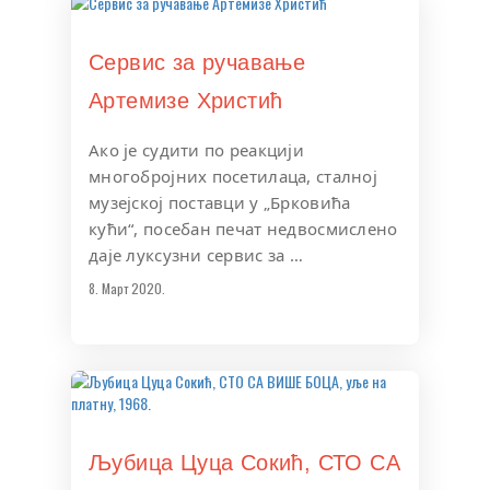
Сервис за ручавање
Артемизе Христић
Ако је судити по реакцији
многобројних посетилаца, сталној
музејској поставци у „Брковића
кући“, посебан печат недвосмислено
даје луксузни сервис за …
8. Март 2020.
Љубица Цуца Сокић, СТО СА