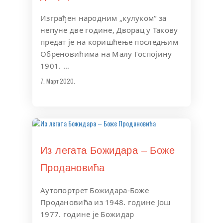
Изграђен народним „кулуком“ за
непуне две године, Дворац у Такову
предат је на коришћење последњим
Обреновићима на Малу Госпојину
1901. …
7. Март 2020.
Из легата Божидара – Боже
Продановића
Аутопортрет Божидара-Боже
Продановића из 1948. године Још
1977. године је Божидар