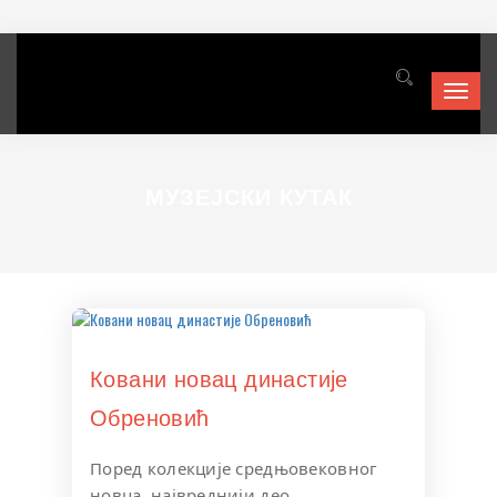
Toggl
navig
МУЗЕЈСКИ КУТАК
Ковани новац династије
Обреновић
Поред колекције средњовековног
новца, највреднији део