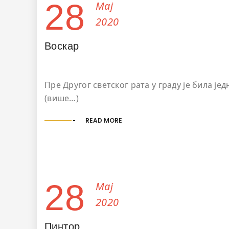
28
Мај
2020
Воскар
Пре Другог светског рата у граду је била ј
(више…)
READ MORE
28
Мај
2020
Пинтор