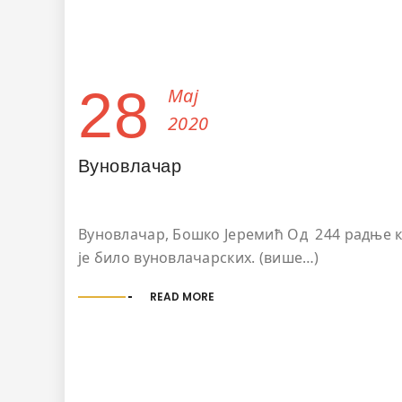
28
Мај
2020
Вуновлачар
Вуновлачар, Бошко Јеремић Oд 244 радње ко
је било вуновлачарских. (више…)
READ MORE