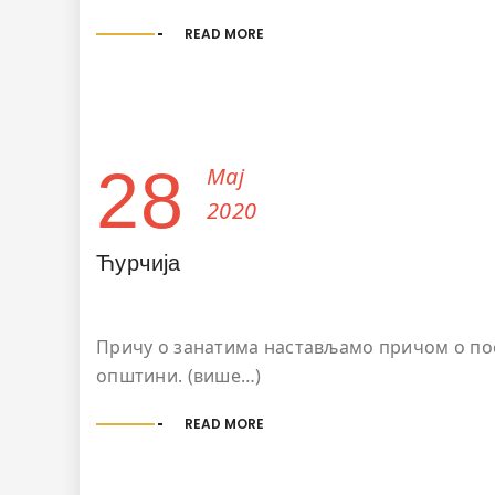
READ MORE
28
Мај
2020
Ћурчија
Причу о занaтима настављамо причом о по
општини. (више…)
READ MORE