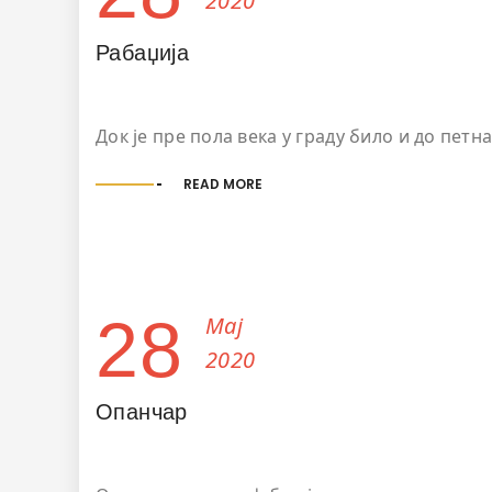
2020
Рабаџија
Док је пре пола века у граду било и до петн
READ MORE
28
Мај
2020
Опанчар