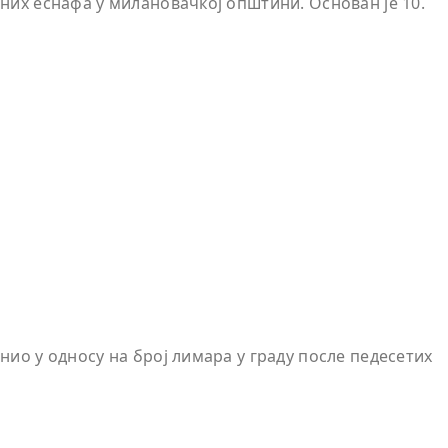
них еснафа у милановачкој општини. Основан је 10.
ио у односу на број лимара у граду после педесетих