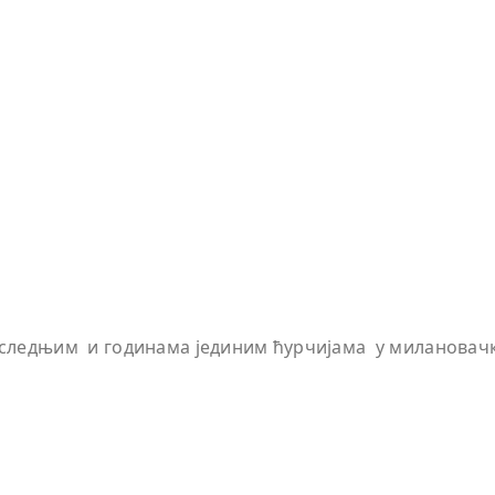
следњим и годинама јединим ћурчијама у милановачк