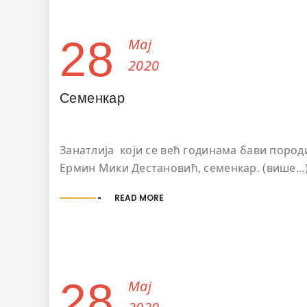
28
Мај
2020
Семенкар
Занатлија који се већ годинама бави пород
Ермин Мики Дестановић, семенкар. (више…
READ MORE
28
Мај