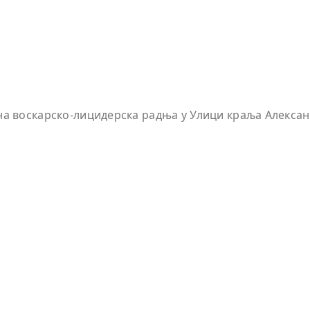
една воскарско-лицидерска радња у Улици краља Алексан