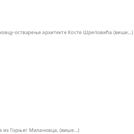
новцу-остварење архитекте Косте Шреповића (више…)
а из Горњег Милановца, (више…)