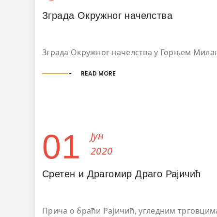
Зграда Окружног начелства
Зграда Окружног начелства у Горњем Мила
READ MORE
01
Јун
2020
Сретен и Драгомир Драго Рајичић
Прича о браћи Рајичић, угледним трговцим