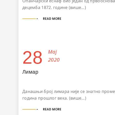
Опанчарски еснаф био један од првооснова
децемба 1872. године (више…)
READ MORE
28
Мај
2020
Лимар
Данашњи број лимара није се знатно промен
година прошлог века. (више…)
READ MORE