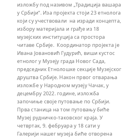
изложбу под називом „Традиција вашара
у Србији“. Иза пројекта стоји 23 етнолога
који су учествовали на изради концепта,
избору материјала и грађе из 18
музејских институција са простора
читаве Србије. Координатор пројекта је
Ивана Јовановић Гудурић, виши кустос
етнолог у Музеју града Новог Сада,
председник Етнолошке секције Музејског
друштва Србије. Након првог отварања
изложбе у Народном музеју Чачак, у
децембру 2022. године, изложба
започиње своје путовање по Србији.
Прва станица на том путовању биће
Музеј рудничко-таковског краја. У
четвртак, 9. фебруара у 18 сати у
Галерији нашег музеја биће отворена