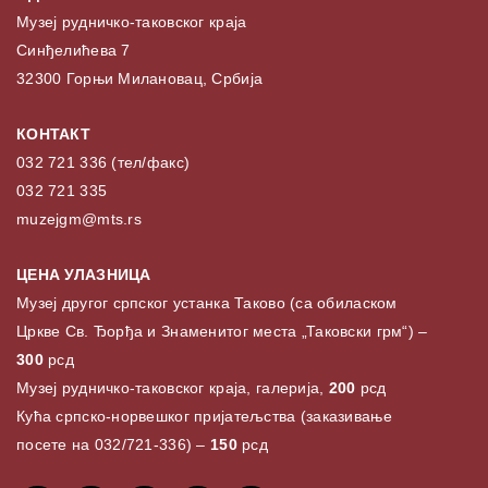
Музеј рудничко-таковског краја
Синђелићева 7
32300 Горњи Милановац, Србија
КОНТАКТ
032 721 336 (тел/факс)
032 721 335
muzejgm@mts.rs
ЦЕНА УЛАЗНИЦА
Музеј другог српског устанка Таково (са обиласком
Цркве Св. Ђорђа и Знаменитог места „Таковски грм“) –
300
рсд
Музеј рудничко-таковског краја, галерија,
200
рсд
Кућа српско-норвешког пријатељства (заказивање
посете на 032/721-336) –
150
рсд