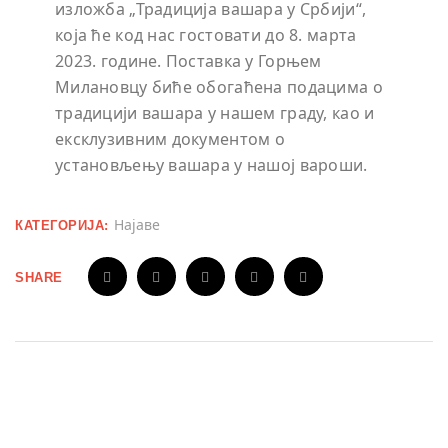
изложба „Традиција вашара у Србији“,
која ће код нас гостовати до 8. марта
2023. године. Поставка у Горњем
Милановцу биће обогаћена подацима о
традицији вашара у нашем граду, као и
ексклузивним документом о
установљењу вашара у нашој вароши.
Најаве
КАТЕГОРИЈА:
SHARE