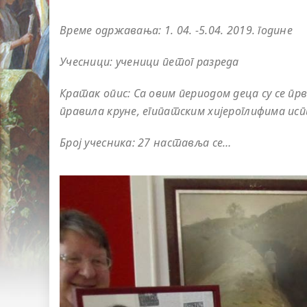
Време одржавања: 1. 04. -5.04. 2019. године
Учесници: ученици петог разреда
Кратак опис: Са овим периодом деца су се прв
правила круне, египатским хијероглифима ис
Број учесника: 27 наставља се…