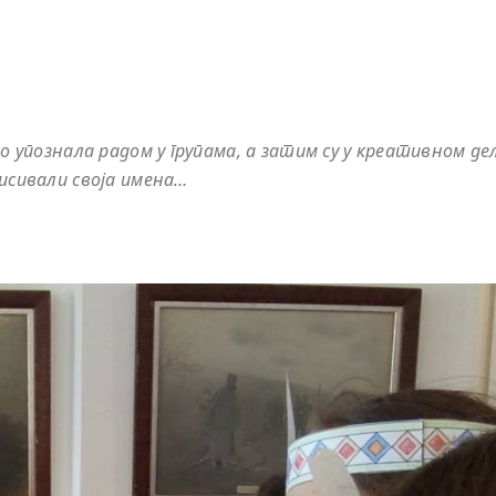
о упознала радом у групама, а затим су у креативном де
писивали своја имена…