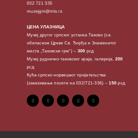
032 721 335
muzejgm@mts.rs
ЦЕНА УЛАЗНИЦА
Музеј другог српског устанка Таково (са
обиласком Цркве Св. Ђорђа и Знаменитог
места „Таковски грм“) –
300
рсд
Музеј рудничко-таковског краја, галерија,
200
рсд
Кућа српско-норвешког пријатељства
(заказивање посете на 032/721-336) –
150
рсд