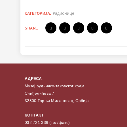
Радионице
КАТЕГОРИЈА:
SHARE
АДРЕСА
Музеј рудничко-таковског краја
Синђелићева 7
32300 Горњи Милановац, Србија
КОНТАКТ
032 721 336 (тел/факс)