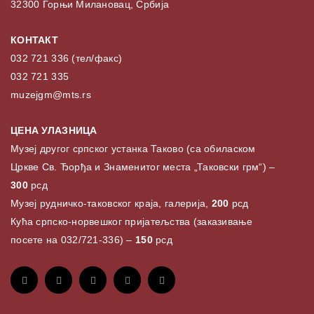
32300 Горњи Милановац, Србија
КОНТАКТ
032 721 336 (тел/факс)
032 721 335
muzejgm@mts.rs
ЦЕНА УЛАЗНИЦА
Музеј другог српског устанка Таково (са обиласком
Цркве Св. Ђорђа и Знаменитог места „Таковски грм“) –
300
рсд
Музеј рудничко-таковског краја, галерија,
200
рсд
Кућа српско-норвешког пријатељства (заказивање
посете на 032/721-336) –
150
рсд