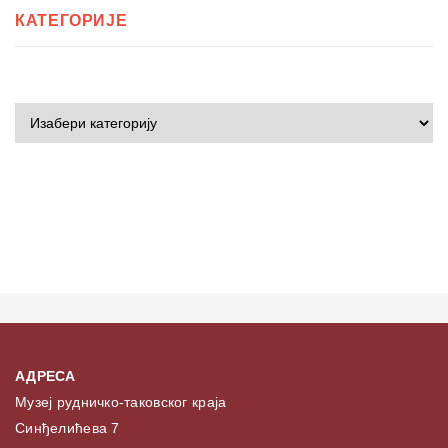
КАТЕГОРИЈЕ
АДРЕСА
Музеј рудничко-таковског краја
Синђелићева 7