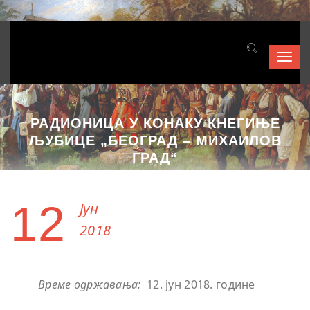
Toggl
navig
РАДИОНИЦА У КОНАКУ КНЕГИЊЕ
ЉУБИЦЕ „БЕОГРАД – МИХАИЛОВ
ГРАД“
12
Јун
2018
Време одржавања:
12. јун 2018. године