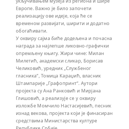
укључивањем музеја из региона и шире
Европе. Важно је било започети
реализацију ове идеје, која ће се
временом развијати, ширити и додатно
обогаћивати.
У оквиру сајма биће додељена и почасна
награда за најлепше ликовно-графички
опремљену књигу. Жири чине: Милан
Милетић, академски сликар, Борисав
Челиковић, уредник „Службеног
гласника“, Томица Караџић, власник
Штампарије „Графопринт“. Аутори
пројекта су Ана Ранковић и Мирјана
Глишовић, а реaлизује се у оквиру
изложбе Момчило Настасијевић, песник
изнад векова, пројекта који је финасиран
средствима Министарства културе
Републике Србије.