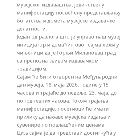
музејског издаваштва,
јединствену
манифестацију посвећену представљању
богатства и домета музејске издавачке
делатности.
Један од разлога што је управо наш музеј
иницијатор и домаћин овог сајма лежи у
чињеници да је Горњи Милановац град
са препознатљивом издавачком
традицијом.
Сајам ће бити отворен на Међународни
дан музеја, 18. маја 2026. године у 15
часова и трајаће до недеље, 23. маја, до
поподневних часова. Током трајања
манифестације, посетиоци ће имати
прилику да набаве музејска издања и
сувенире по повлашћеним ценама.
Циљ сајма је да представи достигнућа у