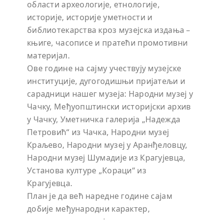
области археологије, етнологије,
историје, историје уметности и
библиотекарства кроз музејска издања –
књиге, часописе и пратећи промотивни
материјал.
Ове године на сајму учествују музејске
институције, дугогодишњи пријатељи и
сарадници нашег музеја: Народни музеј у
Чачку, Међуопштински историјски архив
у Чачку, Уметничка галерија „Надежда
Петровић“ из Чачка, Народни музеј
Краљево, Народни музеј у Аранђеловцу,
Народни музеј Шумадије из Крагујевца,
Установа културе „Кораци“ из
Крагујевца.
План је да већ наредне године сајам
добије међународни карактер,