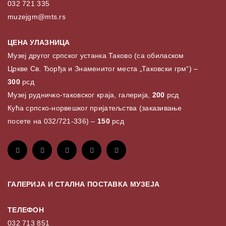
032 721 335
muzejgm@mts.rs
ЦЕНА УЛАЗНИЦА
Музеј другог српског устанка Таково (са обиласком
Цркве Св. Ђорђа и Знаменитог места „Таковски грм“) –
300
рсд
Музеј рудничко-таковског краја, галерија,
200
рсд
Кућа српско-норвешког пријатељства (заказивање
посете на 032/721-336) –
150
рсд
ГАЛЕРИЈА И СТАЛНА ПОСТАВКА МУЗЕЈА
ТЕЛЕФОН
032 713 851