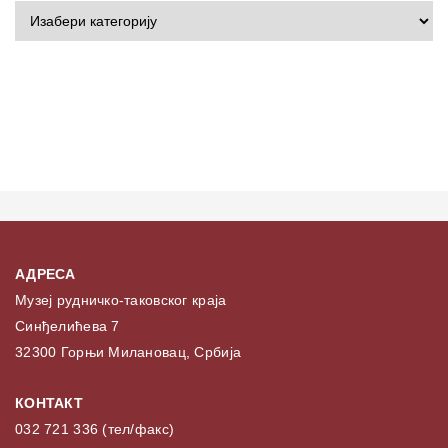
АДРЕСА
Музеј рудничко-таковског краја
Синђелићева 7
32300 Горњи Милановац, Србија
КОНТАКТ
032 721 336 (тел/факс)