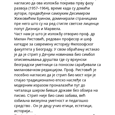
нагласио да ова изложба покрива прву фазу
развоја (1957–1964), време када су домаћи
аутори, предвођени самоуким Десимиром
Жижовићем Буином, доминирали страницама
пре него што су на ред стигле светске лиценце
попут Дизнија и Марвела.
Част нам је што је изложбу отворио проф. др
Милан Ристовић, редован професор и шеф
катедре за савремену историју Филозофског
факултета у Београду. У свом обраћању истакао
је да је стрип у Дечјим новинама био симбол
описмењавања друштва где су врхунски
београдски уметници са поносом сарађивали са
милановачком редакцијом. Проф. Ристовић је
посебно нагласио да је стрип био мост који је
спајао традиционално епско наслеђе са
модерним изразом проналазећи пут до
читалаца широм бивше државе без обзира на
писмо. Стрип није био само забава, већ
озбиљна визеулна уметност и педагошко
средство . Он је децу учио етици, естетици,
историји…