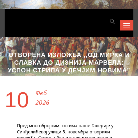
Toggl
navig
ОТВОРЕНА ИЗЛОЖБА ,,ОД МИРКА И
СЛАВКА ДО ДИЗНИЈА МАРВЕЛА:
УСПОН СТРИПА У ДЕЧЈИМ НОВИМА”
10
Феб
2026
Пред многобројним гостима наше Галерије у
Синђелићевој улици 5. новембра отворили
изложбу ,,Стрип у Дечјим новинама: почеци