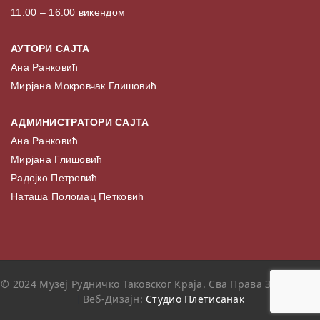
11:00 – 16:00 викендом
АУТОРИ САЈТА
Ана Ранковић
Мирјана Мокровчак Глишовић
АДМИНИСТРАТОРИ САЈТА
Ана Ранковић
Мирјана Глишовић
Радојко Петровић
Наташа Поломац Петковић
© 2024 Музеј Рудничко Таковског Краја. Сва Права Задржана.
|
Веб-Дизајн:
Студио Плетисанак