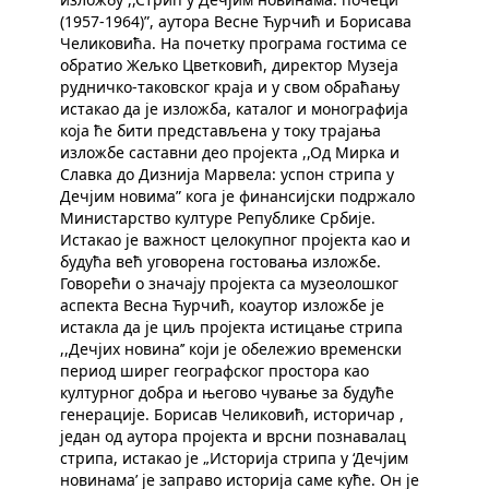
(1957-1964)”, аутора Весне Ћурчић и Борисава
Челиковића. На почетку програма гостима се
обратио Жељко Цветковић, директор Музеја
рудничко-таковског краја и у свом обраћању
истакао да је изложба, каталог и монографија
која ће бити представљена у току трајања
изложбе саставни део пројекта ,,Од Мирка и
Славка до Дизнија Марвела: успон стрипа у
Дечјим новима” кога је финансијски подржало
Министарство културе Републике Србије.
Истакао је важност целокупног пројекта као и
будућа већ уговорена гостовања изложбе.
Говорећи о значају пројекта са музеолошког
аспекта Весна Ћурчић, коаутор изложбе је
истакла да је циљ пројекта истицање стрипа
,,Дечјих новина’’ који је обележио временски
период ширег географског простора као
културног добра и његово чување за будуће
генерације. Борисав Челиковић, историчар ,
један од аутора пројекта и врсни познавалац
стрипа, истакао је „Историја стрипа у ‘Дечјим
новинама’ је заправо историја саме куће. Он је