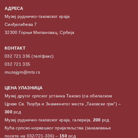
АДРЕСА
Музеј рудничко-таковског краја
Синђелићева 7
32300 Горњи Милановац, Србија
КОНТАКТ
032 721 336 (тел/факс)
032 721 335
muzejgm@mts.rs
ЦЕНА УЛАЗНИЦА
Музеј другог српског устанка Таково (са обиласком
Цркве Св. Ђорђа и Знаменитог места „Таковски грм“) –
300
рсд
Музеј рудничко-таковског краја, галерија,
200
рсд
Кућа српско-норвешког пријатељства (заказивање
посете на 032/721-336) –
150
рсд