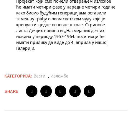
Пројекат који смо почели отварањем изложбе
ће имати четири фазе у наредне четири године
како бисмо будућим генерацијама оставили
темељну грађу о овом светском чуду које је
кренуло из једне основне школе. Стрипове
листа Дечјих новина и ,,Насмејаних дечјих
новина у периоду 1957-1964. посетиоци ће
имати прилику да виде до 4. априла у нашој
Галерији.
Вести
,
Изложбе
КАТЕГОРИЈА:
SHARE