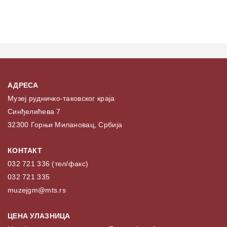
АДРЕСА
Музеј рудничко-таковског краја
Синђелићева 7
32300 Горњи Милановац, Србија
КОНТАКТ
032 721 336 (тел/факс)
032 721 335
muzejgm@mts.rs
ЦЕНА УЛАЗНИЦА