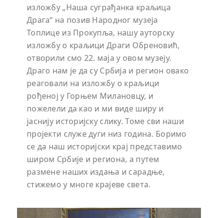
изложбу „Наша суграђанка краљица
Драга“ на позив Народног музеја
Топлице из Прокупља, нашу ауторску
изложбу о краљици Драги Обреновић,
отворили смо 22. маја у овом музеју.
Драго нам је да су Србија и регион овако
реаговали на изложбу о краљици
рођеној у Горњем Милановцу, и
пожелели да као и ми виде ширу и
јаснију историјску слику. Томе сви наши
пројекти служе дуги низ година. Боримо
се да наш историјски крај представимо
широм Србије и региона, а путем
размене наших издања и сарадње,
стижемо у многе крајеве света.