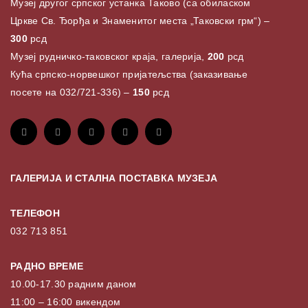
Музеј другог српског устанка Таково (са обиласком
Цркве Св. Ђорђа и Знаменитог места „Таковски грм“) –
300
рсд
Музеј рудничко-таковског краја, галерија,
200
рсд
Кућа српско-норвешког пријатељства (заказивање
посете на 032/721-336) –
150
рсд
ГАЛЕРИЈА И СТАЛНА ПОСТАВКА МУЗЕЈА
ТЕЛЕФОН
032 713 851
РАДНО ВРЕМЕ
10.00-17.30 радним даном
11:00 – 16:00 викендом