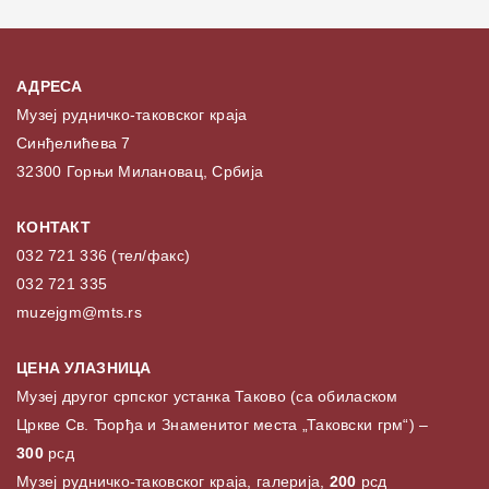
АДРЕСА
Музеј рудничко-таковског краја
Синђелићева 7
32300 Горњи Милановац, Србија
КОНТАКТ
032 721 336 (тел/факс)
032 721 335
muzejgm@mts.rs
ЦЕНА УЛАЗНИЦА
Музеј другог српског устанка Таково (са обиласком
Цркве Св. Ђорђа и Знаменитог места „Таковски грм“) –
300
рсд
Музеј рудничко-таковског краја, галерија,
200
рсд