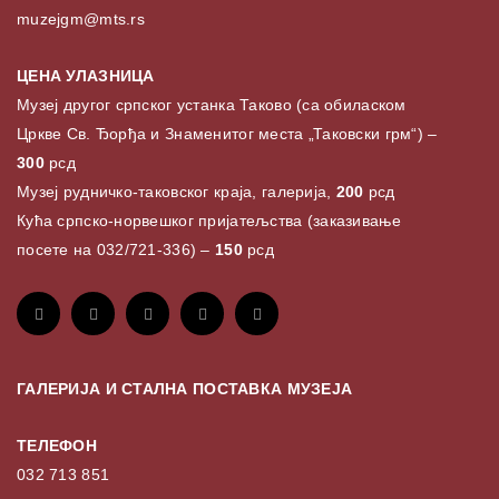
muzejgm@mts.rs
ЦЕНА УЛАЗНИЦА
Музеј другог српског устанка Таково (са обиласком
Цркве Св. Ђорђа и Знаменитог места „Таковски грм“) –
300
рсд
Музеј рудничко-таковског краја, галерија,
200
рсд
Кућа српско-норвешког пријатељства (заказивање
посете на 032/721-336) –
150
рсд
ГАЛЕРИЈА И СТАЛНА ПОСТАВКА МУЗЕЈА
ТЕЛЕФОН
032 713 851