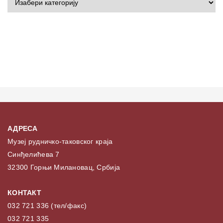
АДРЕСА
Музеј рудничко-таковског краја
Синђелићева 7
32300 Горњи Милановац, Србија
КОНТАКТ
032 721 336 (тел/факс)
032 721 335