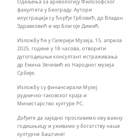
Одељења за археологију Филозофског
факултета у Београду. Аутори
илустрација су Ђорђе Грбовић, др Владан
Здравковић и мр Благоје Димић.
Изложбу ће у Галерији Музеја, 15. априла
2025. године у 18 часова, отворити
дугогодишњи консултант истраживања
др Емина Зечевић из Народног музеја
Србије.
Изложбу су финансирали Музеј
рудничко-таковског краја и
Министарство културе РС.
Дођите да заједно прославимо ову важну
годишњицу и уживамо у богатству наше
културне баштине!