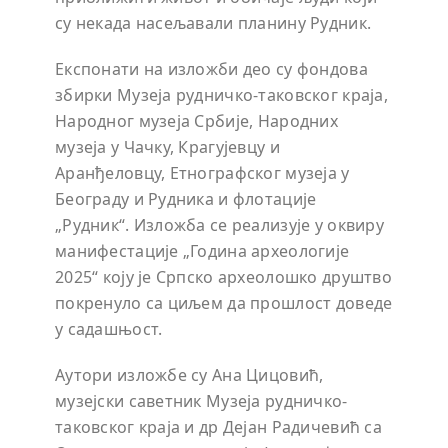
су некада насељавали планину Рудник.
Експонати на изложби део су фондова
збирки Музеја рудничко-таковског краја,
Народног музеја Србије, Народних
музеја у Чачку, Крагујевцу и
Аранђеловцу, Етнографског музеја у
Београду и Рудника и флотације
„Рудник“. Изложба се реализује у оквиру
манифестације „Година археологије
2025“ коју је Српско археолошко друштво
покренуло са циљем да прошлост доведе
у садашњост.
Аутори изложбе су Ана Цицовић,
музејски саветник Музеја рудничко-
таковског краја и др Дејан Радичевић са