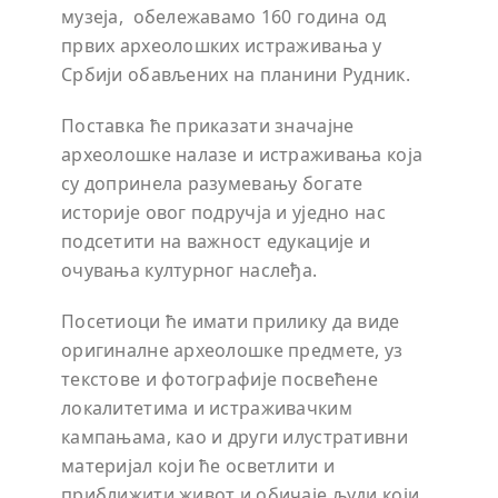
музеја, обележавамо 160 година од
првих археолошких истраживања у
Србији обављених на планини Рудник.
Поставка ће приказати значајне
археолошке налазе и истраживања која
су допринела разумевању богате
историје овог подручја и уједно нас
подсетити на важност едукације и
очувања културног наслеђа.
Посетиоци ће имати прилику да виде
оригиналне археолошке предмете, уз
текстове и фотографије посвећене
локалитетима и истраживачким
кампањама, као и други илустративни
материјал који ће осветлити и
приближити живот и обичаје људи који