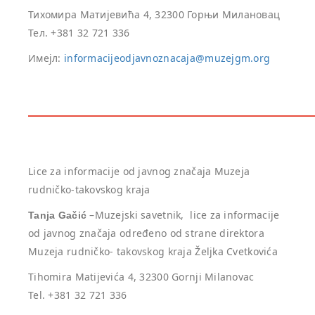
Тихомира Матијевића 4, 32300 Горњи Милановац
Тел. +381 32 721 336
Имејл:
informacijeodjavnoznacaja@muzejgm.org
Lice za informacije od javnog značaja Muzeja
rudničko-takovskog kraja
–Muzejski savetnik, lice za informacije
Tanja Gačić
od javnog značaja određeno od strane direktora
Muzeja rudničko- takovskog kraja Željka Cvetkovića
Tihomira Matijevića 4, 32300 Gornji Milanovac
Tel. +381 32 721 336