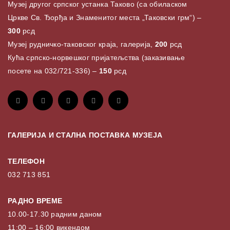
Музеј другог српског устанка Таково (са обиласком
Цркве Св. Ђорђа и Знаменитог места „Таковски грм“) –
300
рсд
Музеј рудничко-таковског краја, галерија,
200
рсд
Кућа српско-норвешког пријатељства (заказивање
посете на 032/721-336) –
150
рсд
ГАЛЕРИЈА И СТАЛНА ПОСТАВКА МУЗЕЈА
ТЕЛЕФОН
032 713 851
РАДНО ВРЕМЕ
10.00-17.30 радним даном
11:00 – 16:00 викендом