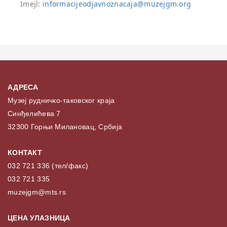
Imejl:
informacijeodjavnoznacaja@muzejgm.org
АДРЕСА
Музеј рудничко-таковског краја
Синђелићева 7
32300 Горњи Милановац, Србија
КОНТАКТ
032 721 336 (тел/факс)
032 721 335
muzejgm@mts.rs
ЦЕНА УЛАЗНИЦА