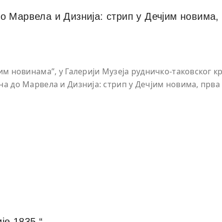
о Марвела и Дизнија: стрип у Дечјим новима,
им новинама”, у Галерији Музеја рудничко-таковског кр
на до Марвела и Дизнија: стрип у Дечјим новима, прва
е 1835.“