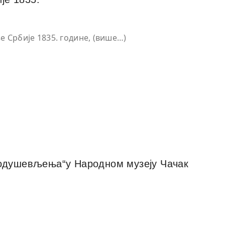
 Србије 1835. године, (више…)
 одушевљења“у Народном музеју Чачак