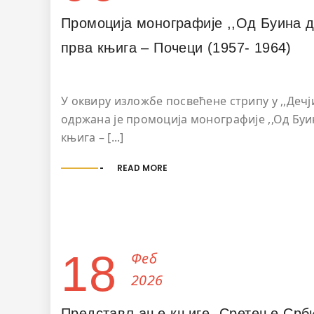
Промоција монографије ,,Од Буина д
прва књига – Почеци (1957- 1964)
У оквиру изложбе посвећене стрипу у ,,Дечј
одржана је промоција монографије ,,Од Буи
књига – [...]
READ MORE
18
Феб
2026
Представљање књиге „Сретење Србиј