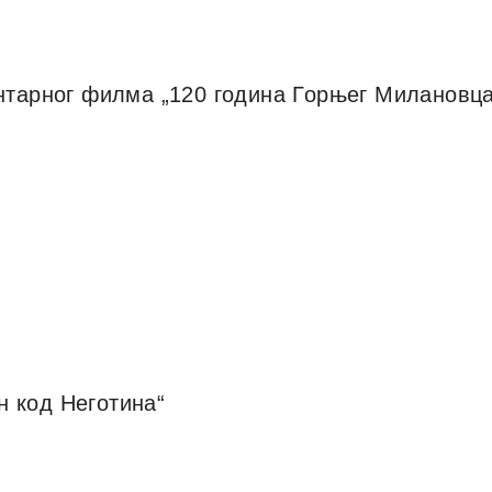
ентарног филма „120 година Горњег Милановца
н код Неготина“