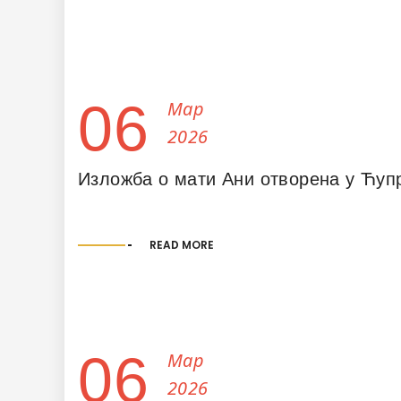
06
Мар
2026
Изложба о мати Ани отворена у Ћупр
READ MORE
06
Мар
2026