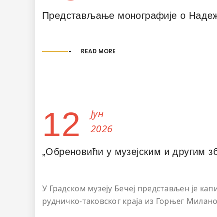
Представљање монографије о Наде
READ MORE
12
Јун
2026
„Обреновићи у музејским и другим зб
У Градском музеју Бечеј представљен је ка
рудничко-таковског краја из Горњег Милан