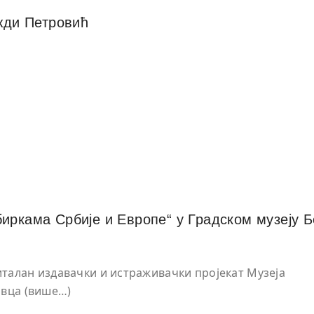
жди Петровић
иркама Србије и Европе“ у Градском музеју Б
питалан издавачки и истраживачки пројекат Музеја
овца (више…)