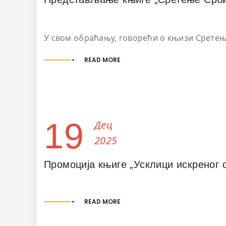
У свом обраћању, говорећи о књизи Сретење
READ MORE
19
Дец
2025
Промоција књиге „Усклици искреног
READ MORE