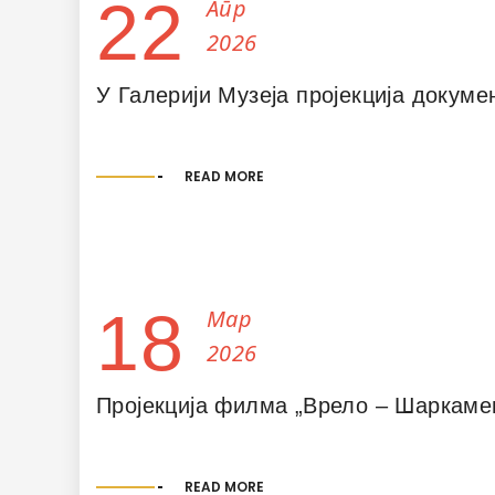
22
Апр
2026
У Галерији Музеја пројекцијa докум
READ MORE
18
Мар
2026
Пројекција филма „Врело – Шаркаме
READ MORE