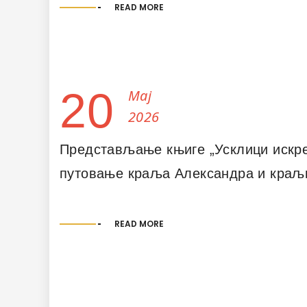
READ MORE
20
Мај
2026
Представљање књиге „Усклици искр
путовање краља Александра и краљи
READ MORE