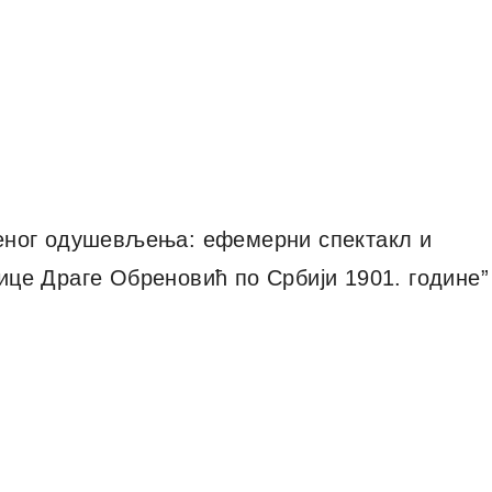
еног одушевљења: ефемерни спектакл и
це Драге Обреновић по Србији 1901. године”