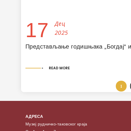
17
Дец
2025
Представљање годишњака „Богдај“ и
READ MORE
1
АДРЕСА
Музеј рудничко-таковског краја