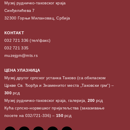
Музеј рудничко-таковског краја
Синђелићева 7
32300 Горњи Милановац, Србија
КОНТАКТ
032 721 336 (тел/факс)
032 721 335
muzejgm@mts.rs
ЦЕНА УЛАЗНИЦА
Музеј другог српског устанка Таково (са обиласком
Цркве Св. Ђорђа и Знаменитог места „Таковски грм“) –
300
рсд
Музеј рудничко-таковског краја, галерија,
200
рсд
Кућа српско-норвешког пријатељства (заказивање
посете на 032/721-336) –
150
рсд