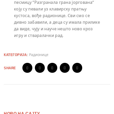
песмицу “Разгранала грана јоргована“
коју су певали уз клавирску пратњу
кустоса, вође радионице. Сви смо се
дивно забавили, а деца су имала прилике
да виде, чују и науче нешто ново кроз
игру и стваралачки рад.
Радионице
КАТЕГОРИЈА:
SHARE
НОВО НА САЈТУ