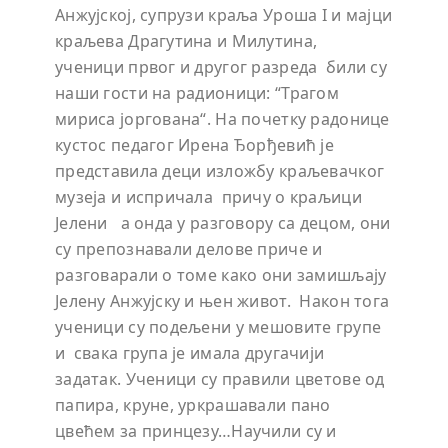
Анжујској,
супрузи краља Уроша I и мајци
краљева Драгутина и Милутина,
ученици првог и другог разреда били су
наши гости на радионици: “Трагом
мириса јоргована“. На почетку радонице
кустос педагог Ирена Ђорђевић је
представила деци изложбу краљевачког
музеја и испричала причу о краљици
Јелени а онда у разговору са децом, они
су препознавали делове приче и
разговарали о томе како они замишљају
Јелену Анжујску и њен живот. Након тога
ученици су подељени у мешовите групе
и свака група је имала другачији
задатак. Ученици су правили цветове од
папира, круне, уркрашавали пано
цвећем за принцезу…Научили су и